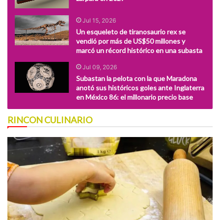
Jul 15, 2026
Un esqueleto de tiranosaurio rex se
vendió por más de US$50 millones y
marcó un récord histórico en una subasta
Jul 09, 2026
Subastan la pelota con la que Maradona
anotó sus históricos goles ante Inglaterra
en México 86: el millonario precio base
RINCON CULINARIO