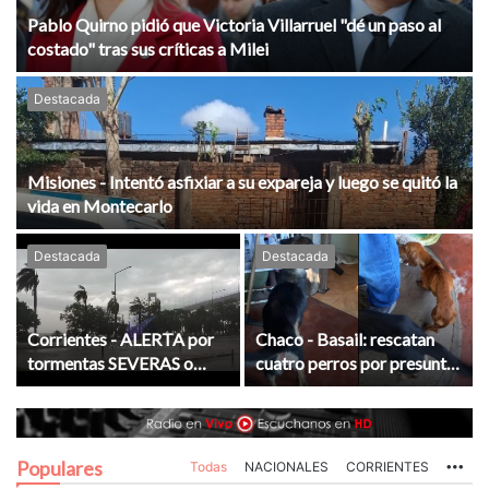
Pablo Quirno pidió que Victoria Villarruel "dé un paso al
costado" tras sus críticas a Milei
Destacada
Misiones - Intentó asfixiar a su expareja y luego se quitó la
vida en Montecarlo
Destacada
Destacada
Corrientes - ALERTA por
Chaco - Basail: rescatan
tormentas SEVERAS o
cuatro perros por presunto
FUERTES para toda la
maltrato animal
provincia
Populares
Todas
NACIONALES
CORRIENTES
Mo