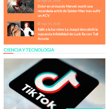
Ago 04, 2026
Dolor en el mundo Marvel: murió una
recordada actriz de Spider-Man tras sufrir
un ACV
Ago 04, 2026
Salió a la luz cómo La Joaqui descubrió la
supuesta infidelidad de Luck Ra con Tuli
Acosta
CIENCIA Y TECNOLOGIA