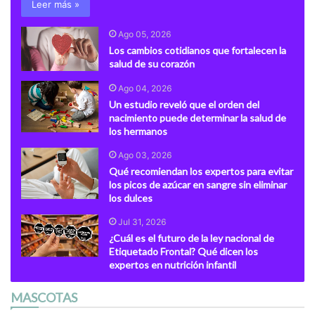
Leer más »
Ago 05, 2026
Los cambios cotidianos que fortalecen la
salud de su corazón
Ago 04, 2026
Un estudio reveló que el orden del
nacimiento puede determinar la salud de
los hermanos
Ago 03, 2026
Qué recomiendan los expertos para evitar
los picos de azúcar en sangre sin eliminar
los dulces
Jul 31, 2026
¿Cuál es el futuro de la ley nacional de
Etiquetado Frontal? Qué dicen los
expertos en nutrición infantil
MASCOTAS