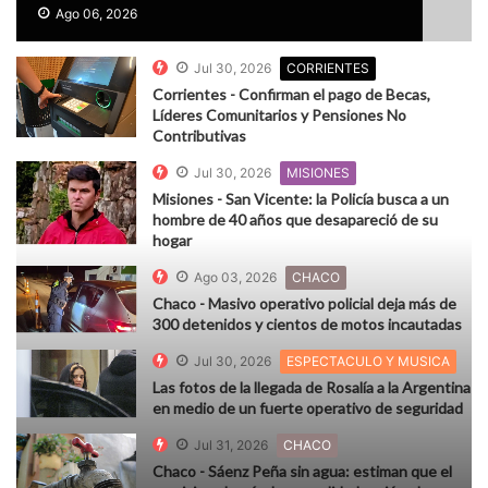
Ago 06, 2026
Jul 30, 2026
CORRIENTES
Corrientes - Confirman el pago de Becas,
Líderes Comunitarios y Pensiones No
Contributivas
Jul 30, 2026
MISIONES
Misiones - San Vicente: la Policía busca a un
hombre de 40 años que desapareció de su
hogar
Ago 03, 2026
CHACO
Chaco - Masivo operativo policial deja más de
300 detenidos y cientos de motos incautadas
Jul 30, 2026
ESPECTACULO Y MUSICA
Las fotos de la llegada de Rosalía a la Argentina
en medio de un fuerte operativo de seguridad
Jul 31, 2026
CHACO
Chaco - Sáenz Peña sin agua: estiman que el