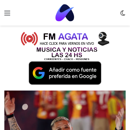
Menu
C
m