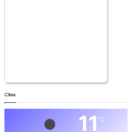
Clima
11
℃