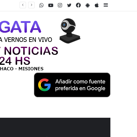
WhatsApp
Youtube
Instagram
Twitter
Facebook
PlayStore
AppStore
Sidebar
Misiones - Más de 450 platos típicos serán parte de la gran propuesta gastronómica de la 46° Fiesta del Inmigrante