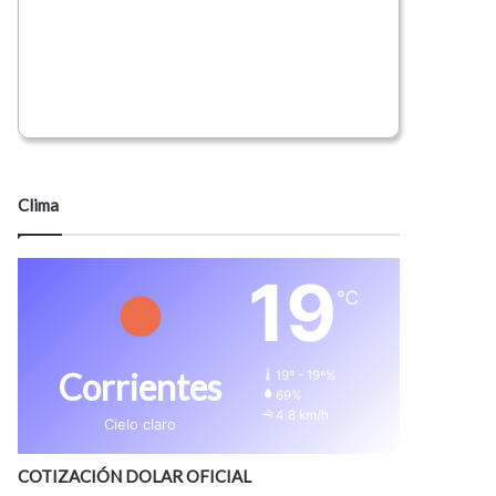
Clima
19
℃
Corrientes
19º - 19º%
69%
4.8 km/h
Cielo claro
COTIZACIÓN DOLAR OFICIAL