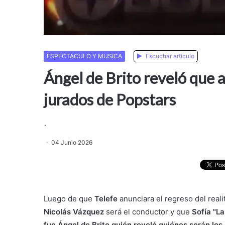
ESPECTACULO Y MUSICA
Escuchar artículo
Ángel de Brito reveló que a
jurados de Popstars
.
04 Junio 2026
Luego de que
Telefe
anunciara el regreso del real
Nicolás Vázquez
será el conductor y que
Sofía "La
fue Ángel de Brito quién reveló quiénes serán los