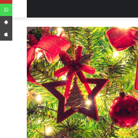
WhatsApp
App Android
App iPhone