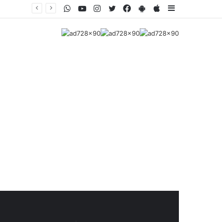
WhatsApp
Youtube
Instagram
Twitter
Facebook
PlayStore
AppStore
Sidebar
Misiones - Más de 450 platos típicos serán parte de la gran propuesta gastronómica de la 46° Fiesta del Inmigrante