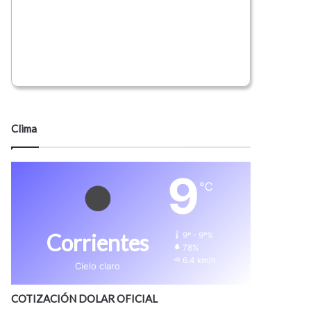
Clima
9
℃
Corrientes
9º - 9º%
78%
6.4 km/h
Cielo claro
COTIZACIÓN DOLAR OFICIAL