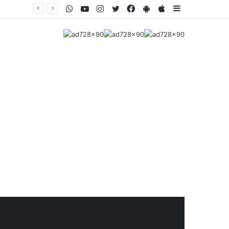
WhatsApp
Youtube
Instagram
Twitter
Facebook
PlayStore
AppStore
Sidebar
Misiones - Una patrulla policial frustró un presunto intercambio de droga con un dealer en una zona de monte de Montecarlo