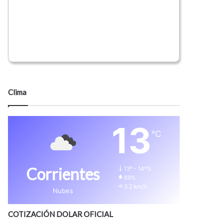
Clima
13
℃
Corrientes
13º - 14º%
69%
3.2 km/h
Nubes
COTIZACIÓN DOLAR OFICIAL