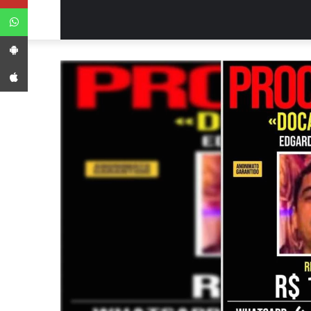
WhatsApp
App Android
App iPhone