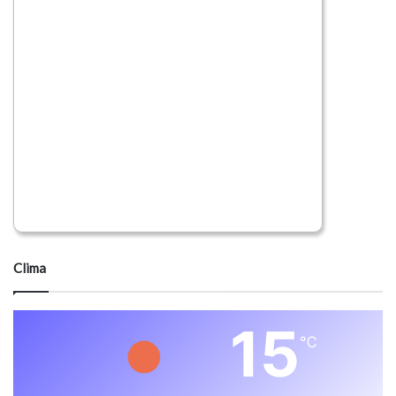
Clima
15
℃