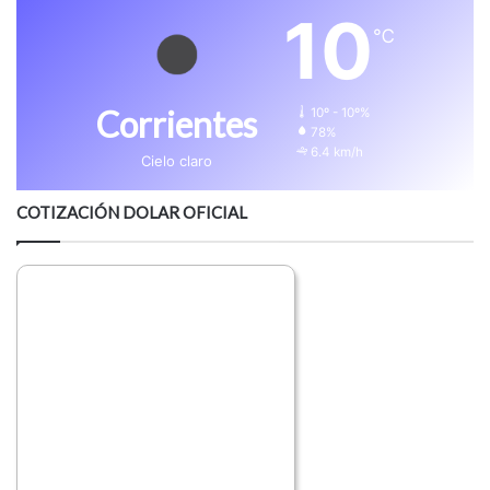
10
℃
Corrientes
10º - 10º%
78%
6.4 km/h
Cielo claro
COTIZACIÓN DOLAR OFICIAL