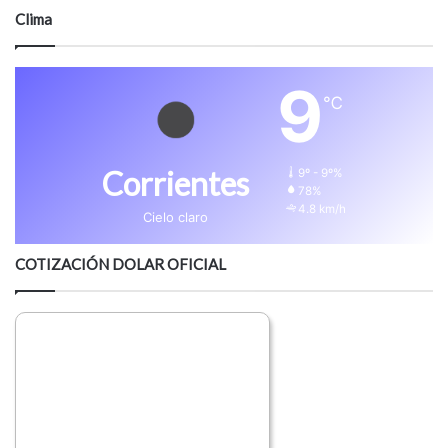
Clima
9
℃
Corrientes
9º - 9º%
78%
4.8 km/h
Cielo claro
COTIZACIÓN DOLAR OFICIAL