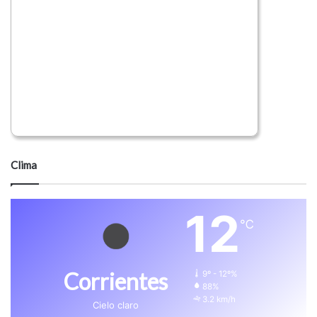
Clima
12
℃
Corrientes
9º - 12º%
88%
3.2 km/h
Cielo claro