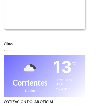
Clima
13
℃
Corrientes
13º - 14º%
68%
3.2 km/h
Nubes
COTIZACIÓN DOLAR OFICIAL