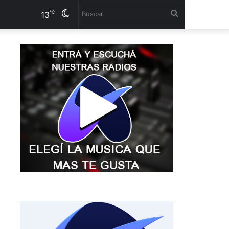
Cambiar
Buscar
℃
13
modo