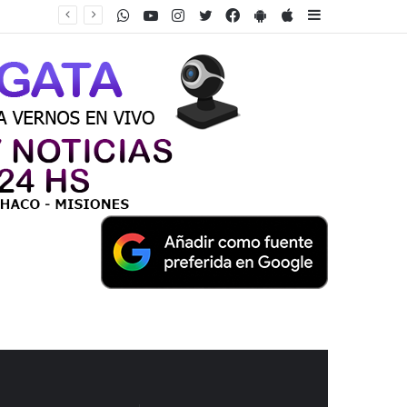
WhatsApp
Youtube
Instagram
Twitter
Facebook
PlayStore
AppStore
Sidebar