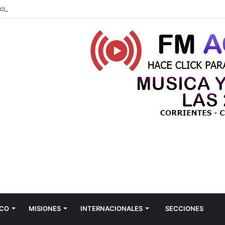
cía Moritán habló de su supuesto romance con Emily Ceco: qué dijo
CO
MISIONES
INTERNACIONALES
SECCIONES