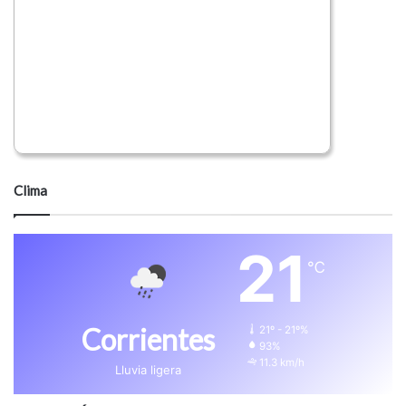
Clima
21
℃
Corrientes
21º - 21º%
93%
11.3 km/h
Lluvia ligera