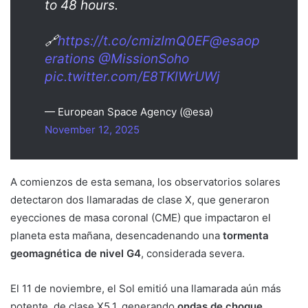
to 48 hours.
🔗
https://t.co/cmizImQ0EF
@esaop
erations
@MissionSoho
pic.twitter.com/E8TKlWrUWj
— European Space Agency (@esa)
November 12, 2025
A comienzos de esta semana, los observatorios solares
detectaron dos llamaradas de clase X, que generaron
eyecciones de masa coronal (CME) que impactaron el
planeta esta mañana, desencadenando una
tormenta
geomagnética de nivel G4
, considerada severa.
El 11 de noviembre, el Sol emitió una llamarada aún más
potente, de clase X5.1, generando
ondas de choque