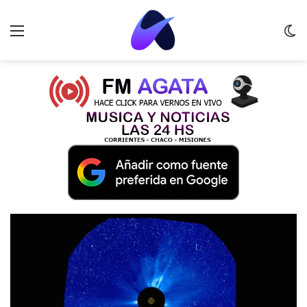
Menu
C
m