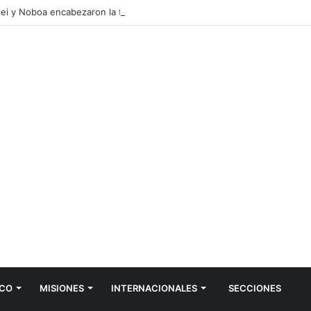
lei y Noboa encabezaron la firma de acuerdos bilaterales
CO
MISIONES
INTERNACIONALES
SECCIONES