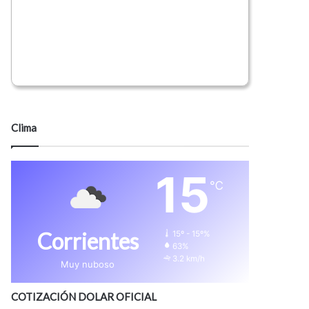
Clima
15
℃
Corrientes
15º - 15º%
63%
3.2 km/h
Muy nuboso
COTIZACIÓN DOLAR OFICIAL