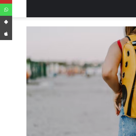
WhatsApp
App Android
App iPhone