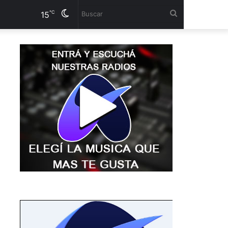
Corrientes
Cambiar
Buscar
℃
15
modo