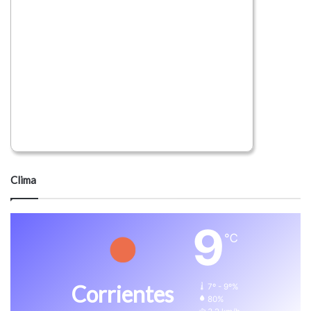
Clima
9
℃
Corrientes
7º - 9º%
80%